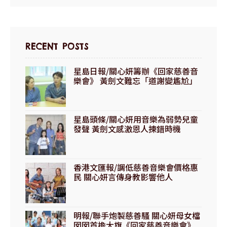
RECENT POSTS
星島日報/關心妍籌辦《回家慈善音
樂會》 黃劍文難忘「道謝變尷尬」
趣事
星島頭條/關心妍用音樂為弱勢兒童
發聲 黃劍文感激恩人揀錯時機
香港文匯報/調低慈善音樂會價格惠
民 關心妍言傳身教影響他人
明報/聯手炮製慈善騷 關心妍母女檔
囡囡首擔大旗《回家慈善音樂會》