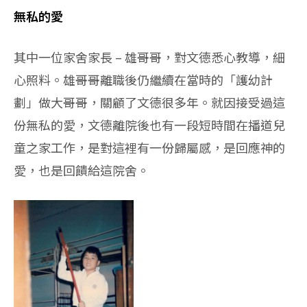
無私的愛
其中一位家舍家長 – 雄哥哥，對文德悉心教導，細
心照料。雄哥哥離職後仍繼續在當時的「護幼計
劃」做大哥哥，關顧了文德很多年。就因接受過這
份無私的愛，文德離院後也有一段短時間在播道兒
童之家工作，是對這裡有一份歸屬感，是回應神的
愛，也是回饋給這院舍。