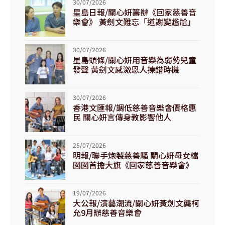
30/07/2026
星島日報/關心妍籌辦《回家慈善音
樂會》 黃劍文難忘「道謝變尷尬」
趣事
30/07/2026
星島頭條/關心妍用音樂為弱勢兒童
發聲 黃劍文感激恩人揀錯時機
30/07/2026
香港文匯報/調低慈善音樂會價格惠
民 關心妍言傳身教影響他人
25/07/2026
明報/聯手炮製慈善騷 關心妍母女檔
囡囡首擔大旗《回家慈善音樂會》
19/07/2026
大公報/演藝潮流/關心妍黃劍文龔柯
允9月辦慈善音樂會