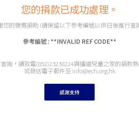
您的捐款已成功處理。
謝您的慷慨捐助 !請保留以下參考編號以供日後進行查
參考編號
: **INVALID REF CODE**
查詢，請致電(852)23238224與播道兒童之家的捐款
或發送電子郵件至 info@ech.org.hk
感謝支持