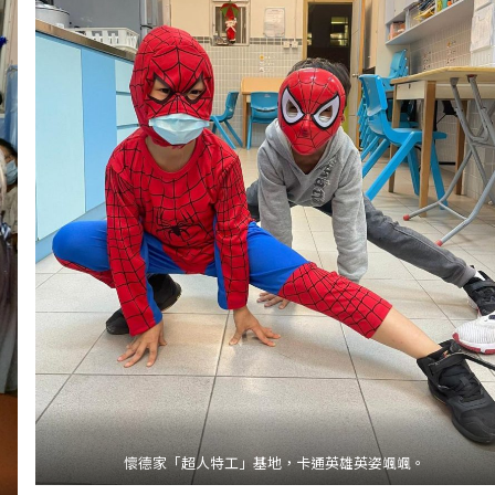
懷德家「超人特工」基地，卡通英雄英姿颯颯。