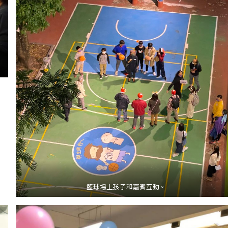
籃球場上孩子和嘉賓互動。