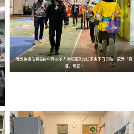
晚餐後幾位親善的年青牧羊人帶領嘉賓走訪家舍不同景點，感受「奇
遇」驚喜。
。