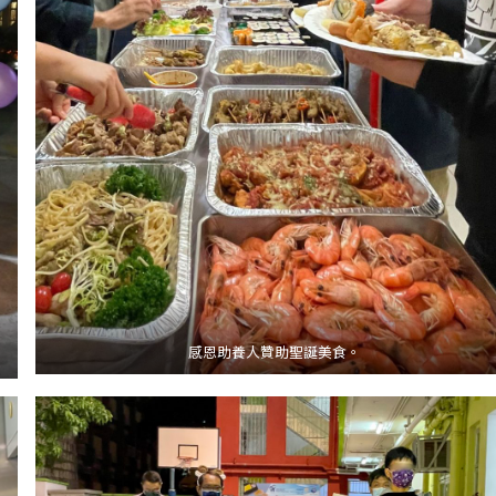
感恩助養人贊助聖誕美食。