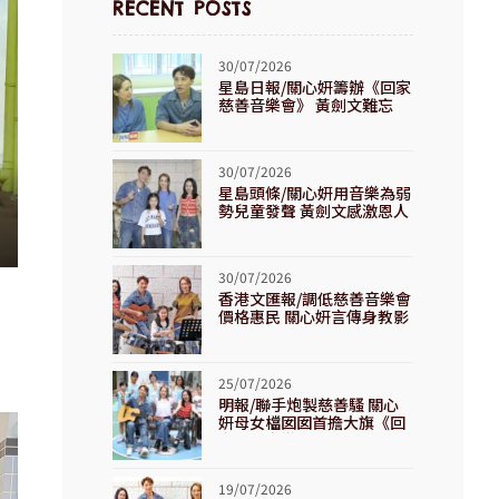
RECENT POSTS
30/07/2026
星島日報/關心妍籌辦《回家
慈善音樂會》 黃劍文難忘
「道謝變尷尬」趣事
30/07/2026
星島頭條/關心妍用音樂為弱
勢兒童發聲 黃劍文感激恩人
揀錯時機
30/07/2026
香港文匯報/調低慈善音樂會
價格惠民 關心妍言傳身教影
響他人
25/07/2026
明報/聯手炮製慈善騷 關心
妍母女檔囡囡首擔大旗《回
家慈善音樂會》
19/07/2026