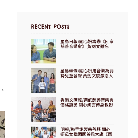
RECENT POSTS
星島日報/關心妍籌辦《回家
慈善音樂會》 黃劍文難忘
「道謝變尷尬」趣事
星島頭條/關心妍用音樂為弱
勢兒童發聲 黃劍文感激恩人
揀錯時機
。
香港文匯報/調低慈善音樂會
價格惠民 關心妍言傳身教影
響他人
明報/聯手炮製慈善騷 關心
妍母女檔囡囡首擔大旗《回