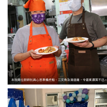
本院兩位厨師別具心思準備虎蝦、三文魚及清遠雞，令嘉賓讚賞不已