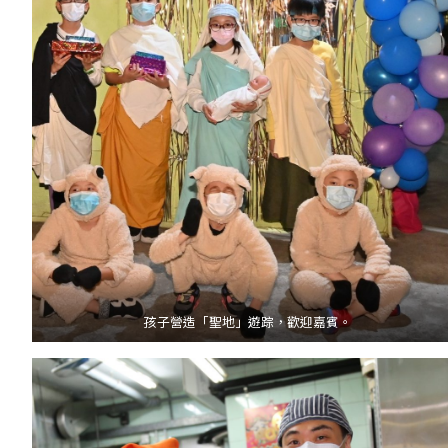
孩子營造「聖地」遊踪，歡迎嘉賓。