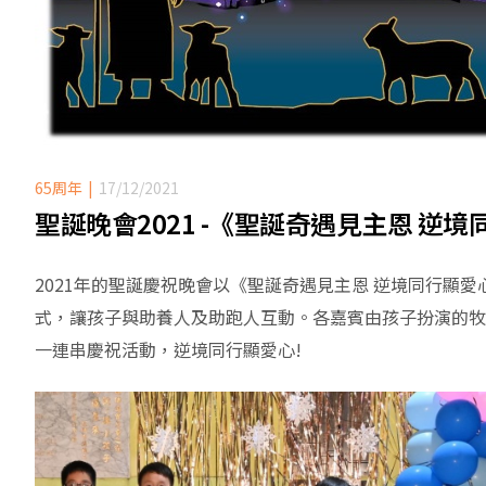
65周年
17/12/2021
聖誕晚會2021 -《聖誕奇遇見主恩 逆
2021年的聖誕慶祝晚會以《聖誕奇遇見主恩 逆境同行顯
式，讓孩子與助養人及助跑人互動。各嘉賓由孩子扮演的牧
一連串慶祝活動，逆境同行顯愛心!
合服務