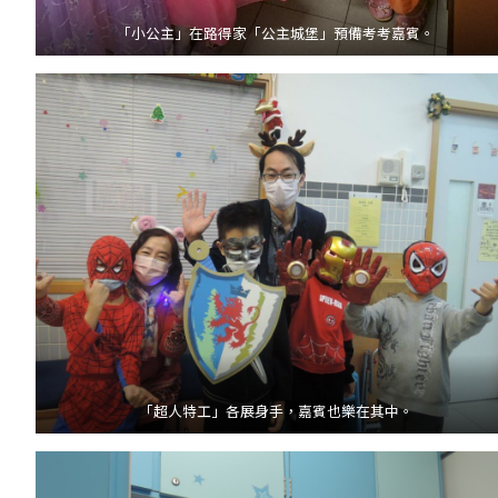
「小公主」在路得家「公主城堡」預備考考嘉賓。
「超人特工」各展身手，嘉賓也樂在其中。