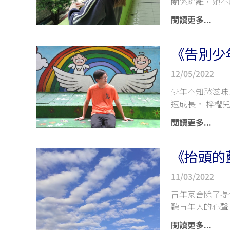
關係疏離，她不
閱讀更多...
《告別少年
12/05/2022
少年不知愁滋味
速成長。 梓權
閱讀更多...
《抬頭的
11/03/2022
青年家舍除了提
聽青年人的心聲
閱讀更多...