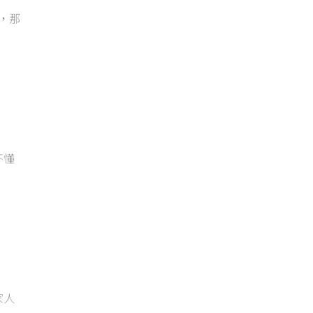
，那
不懂
家人