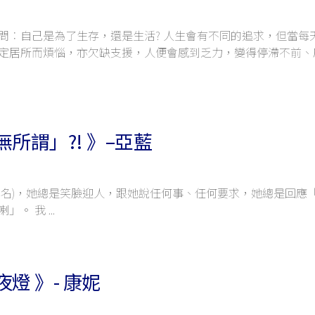
問︰自己是為了生存，還是生活? 人生會有不同的追求，但當每
定居所而煩惱，亦欠缺支援，人便會感到乏力，變得停滯不前、
所謂」?! 》–亞藍
化名)，她總是笑臉迎人，跟她說任何事、任何要求，她總是回應
喇」。 我
燈 》- 康妮