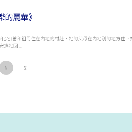
樂的麗華》
華(化名)曾和祖母住在內地的村莊，她的父母在內地別的地方住。
安排她回
1
2