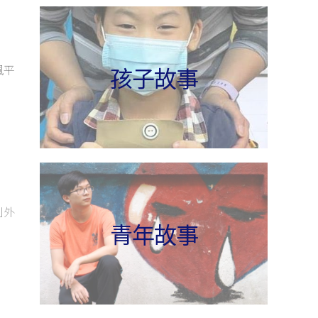
孩子故事
風平
到外
青年故事