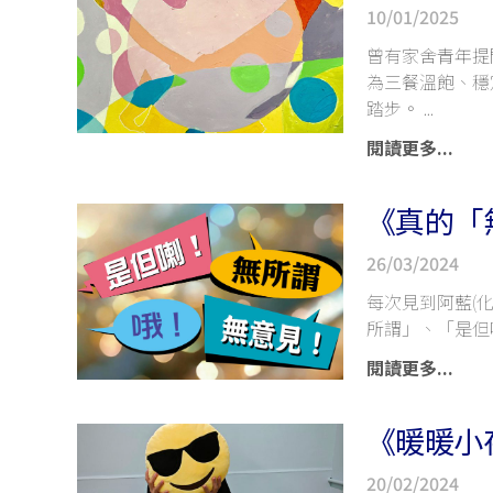
10/01/2025
曾有家舍青年提
為三餐溫飽、穩
踏步。
閱讀更多...
《真的「無
26/03/2024
每次見到阿藍(
所謂」、「是但
閱讀更多...
《暖暖小夜
20/02/2024