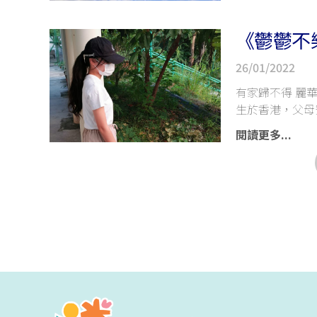
《鬱鬱不
26/01/2022
有家歸不得 麗
生於香港，父母
閱讀更多...