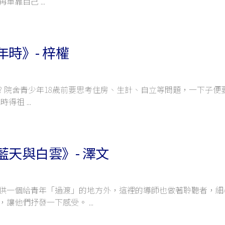
再單靠自己
時》- 梓權
? 院舍青少年18歲前要思考住房、生計、自立等問題，一下子便
兒時得祖
藍天與白雲》- 澤文
供一個給青年「過渡」的地方外，這裡的導師也做著聆聽者，細
，讓他們抒發一下感受。