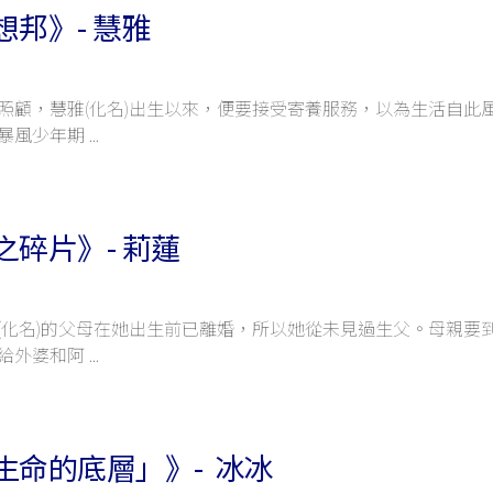
邦》- 慧雅
照顧，慧雅(化名)出生以來，便要接受寄養服務，以為生活自此
暴風少年期
之碎片》- 莉蓮
(化名)的父母在她出生前已離婚，所以她從未見過生父。母親要
給外婆和阿
生命的底層」》- 冰冰