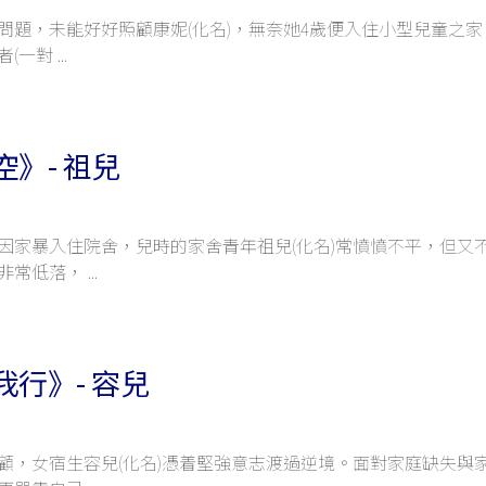
問題，未能好好照顧康妮(化名)，無奈她4歲便入住小型兒童之家
者(一對
》- 祖兒
因家暴入住院舍，兒時的家舍青年祖兒(化名)常憤憤不平，但又
非常低落，
行》- 容兒
顧，女宿生容兒(化名)憑着堅強意志渡過逆境。面對家庭缺失與