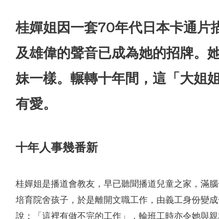
桂嬋姐因一套70年代日本卡通片
及雄偉的聲音已成為她的招牌。她
妹一樣。輾轉十年間，這「大姐
有愛。
十年人事幾番新
合服務
桂嬋姐是播道會教友，早已聽聞播道兒童之家，滿腦
培育院舍孩子，於是離開文職工作，由義工身份變成
說：「這裡有做不完的工作」，輪班工時亦令她與親