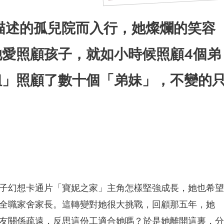
描述的孤兒院而入行，她燦爛的笑容
愛照顧孩子，就如小時候照顧4個弟
姐」照顧了數十個「弟妹」，不變的
子幻想卡通片「寶妮之家」主角怎樣堅強成長，她也希望
全職家舍家長。這轉變對她很大挑戰，回顧那五年，她
友關係疏遠，反思這份工適合她嗎？於是她離開這裏，分