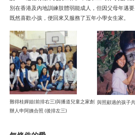
別在香港及內地訓練肢體弱能成人，但因父母年邁要
既然喜歡小孩，便回來又服務了五年小學女生家。
難得桂嬋姐(前排右三)與播道兒童之家創
與照顧過的孩子
辦人申阿姨合照 (後排左三)
無條件的愛