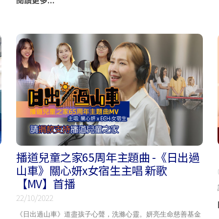
閱讀更多...
播道兒童之家65周年主題曲 -《日出過
山車》關心妍x女宿生主唱 新歌
【MV】首播
22/10/2022
《日出過山車》道盡孩子心聲，洗滌心靈。妍亮生命慈善基金