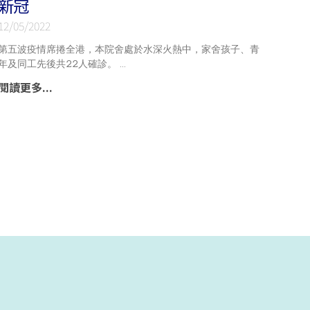
新冠
12/05/2022
第五波疫情席捲全港，本院舍處於水深火熱中，家舍孩子、青
年及同工先後共22人確診。
閱讀更多...