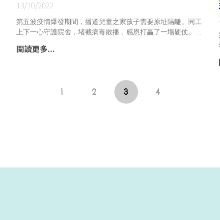
13/10/2022
第五波疫情爆發期間，播道兒童之家孩子需要原址隔離。同工
上下一心守護院舍，堵截病毒散播，感恩打贏了一場硬仗。
閱讀更多...
1
2
3
4