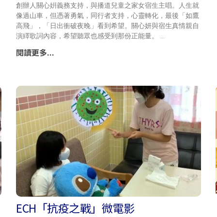
創辦人關心姸義務支持，與播道兒童之家女宿生主唱。人生就
像過山車，但憑著勇氣，同行者支持，心靈轉化，最後「如鷹
高飛」，「日出衝破夜晚」看到希望。關心妍與宿生真情親自
演繹歌詞內容，希望聽眾也感受到那份正能量。
閱讀更多...
ECH「抗疫之戰」微電影