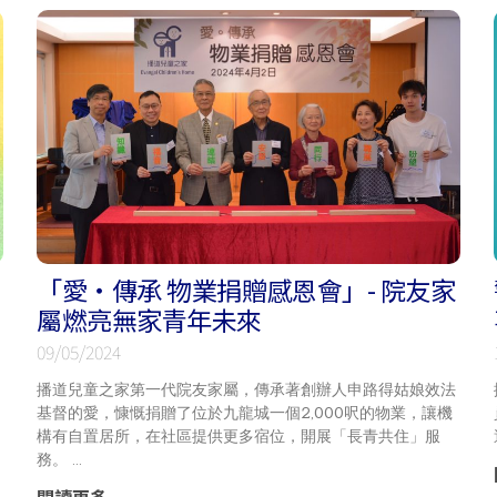
「愛‧傳承 物業捐贈感恩會」- 院友家
屬燃亮無家青年未來
09/05/2024
播道兒童之家第一代院友家屬，傳承著創辦人申路得姑娘效法
基督的愛，慷慨捐贈了位於九龍城一個2,000呎的物業，讓機
構有自置居所，在社區提供更多宿位，開展「長青共住」服
務。