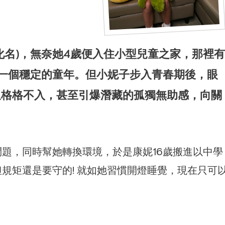
化名)，無奈她4歲便入住小型兒童之家，那裡有
了一個穩定的童年。但小妮子步入青春期後，眼
又格格不入，甚至引爆潛藏的孤獨無助感，向關
題，同時幫她轉換環境，於是康妮16歲搬進以中學
規矩還是要守的! 就如她習慣開燈睡覺，現在只可