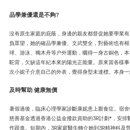
品學兼優還是不夠?
沒有原生家庭的庇蔭，身邊的親友都督促她要學業有
負眾望，她的確品學兼優、文武雙全，對藝術也有根
球、游泳、獨木舟等户外運動，曬得一身古銅色，本
駝背，欠缺這年紀本來的陽光正能量。原來當各樣事
次小妮子介意自己的外表，覺得身型未達標。本身一
及時幫助
健康無價
暑假過後，臨床心理學家診斷康妮患上厭食症。宿舍
慈善基金透過香港公益金撥款資助的3R計劃*，安排
作跟進。短期內，3R家庭醫生轉介她到3R精神科及