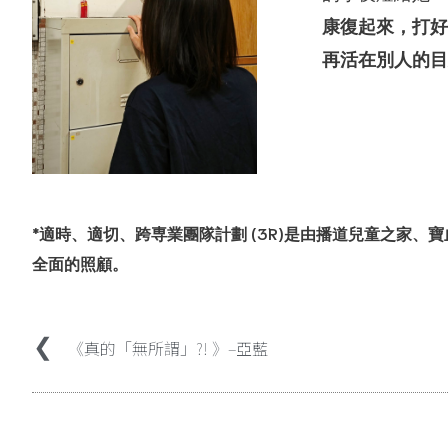
康復起來，打好
再活在別人的目
*適時、適切、跨専業團隊計劃 (3R)是由播道兒童之家
全面的照顧。
《真的「無所謂」?! 》–亞藍