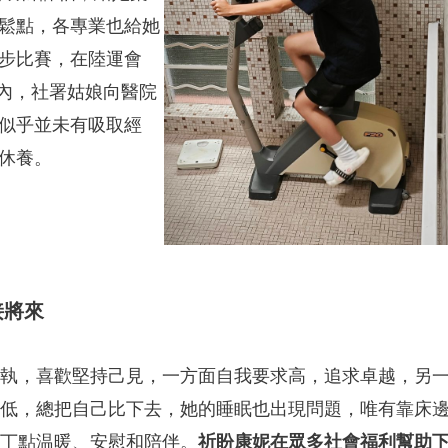
鬆點，各專業也給她
步比賽，在陸運會
院內，社署姑娘向醫院
似乎並未有吸取經
休養。
接將來
執，喜歡堅持己見，一方面自我要求高，追求卓越，另
低，總把自己比下去，她的睡眠也出現問題，唯有靠床
丁點温暖、安慰和陪伴。
祈盼康妮在眾多社會福利幫助