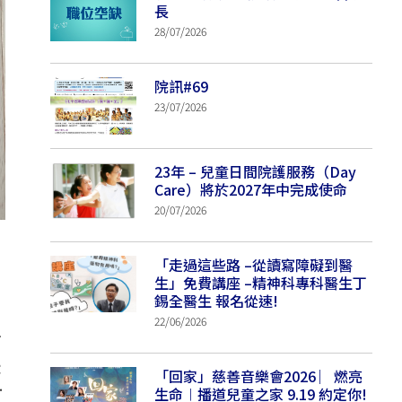
長
28/07/2026
院訊#69
23/07/2026
23年 – 兒童日間院護服務（Day
Care）將於2027年中完成使命
20/07/2026
「走過這些路 –從讀寫障礙到醫
生」免費講座 –精神科專科醫生丁
錫全醫生 報名從速!
22/06/2026
一
邊
「回家」慈善音樂會2026 ︳燃亮
生命︱播道兒童之家 9.19 約定你!
下