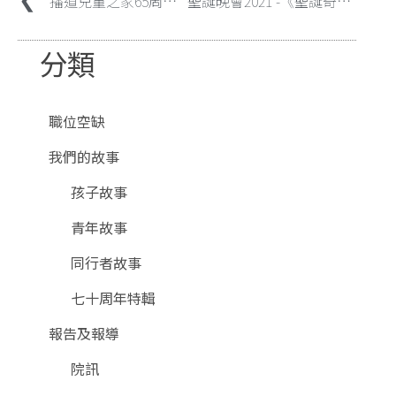
播道兒童之家65周年主題曲 MV –《日出過山車》 關心妍 x 女宿生主唱
聖誕晚會2021 -《聖誕奇遇見主恩 逆境同行顯愛心》
分類
職位空缺
我們的故事
孩子故事
青年故事
同行者故事
七十周年特輯
報告及報導
院訊