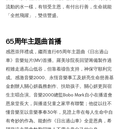
流動的水一樣，有領受主恩，有付出行善，生命就能
「全然飛躍」，雙倍豐盛。
65
周年主題曲首播
感恩崇拜禮成，繼而進行65周年主題曲《日出過山
車》音樂短片(MV)首播。羅美珍院長回望籌備製作過
程雖走過高山低谷，但靠着禱告支持，神保守順利完
成。感激音樂2000、永恆音樂事工及妍亮生命慈善基
金創辦人關心妍義務創作、扶助孩子。關心妍更與宿
生主唱合演。音樂2000總監Bobo Mark自小在播道會
恩泉堂長大，與播道兒童之家早有聯繫；他從以往不
懂音樂至以音樂事奉30年，見證上帝在每人生命中自
有奇妙的作為。能創作《日出過山車》全是恩典，希
望藉這主題曲勉勵同路人不需介意自己的出身。