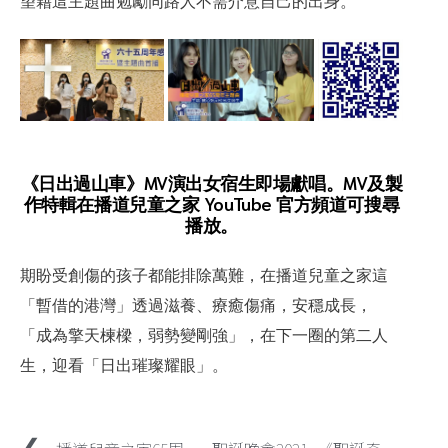
《日出過山車》MV演出女宿生即場獻唱。MV及製
作特輯在播道兒童之家 YouTube 官方頻道可搜尋
播放。
期盼受創傷的孩子都能排除萬難，在播道兒童之家這
「暫借的港灣」透過滋養、療癒傷痛，安穩成長，
「成為擎天楝樑，弱勢變剛強」，在下一圈的第二人
生，迎看「日出璀璨耀眼」。