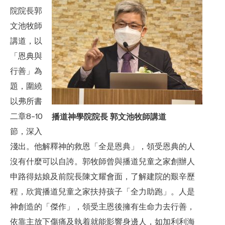
院院長郭
文池牧師
講道，以
「恩典與
行善」為
題，圍繞
以弗所書
二章8-10
播道神學院院長 郭文池牧師講道
節，深入
淺出。他解釋神的救恩「全是恩典」，領受恩典的人
沒有什麼可以自誇。郭牧師曾與播道兒童之家創辦人
申路得姑娘及前院長陳文耀會面，了解建院的艱辛歷
程，欣賞播道兒童之家扶持孩子「全力助跑」。人是
神創造的「傑作」，領受主恩後擁有生命力去行善，
依靠主放下傷痛及執着就能影響身邊人，如加利利海