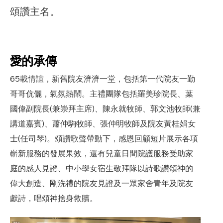
頌讚主名。
愛的承傳
65載情誼，新舊院友濟濟一堂，包括第一代院友一勤
哥哥伉儷，氣氛熱鬧。主禮團隊包括羅美珍院長、葉
國偉副院長(兼崇拜主席)、陳永就牧師、郭文池牧師(兼
講道嘉賓)、蕭仲駒牧師、張仲明牧師及院友黃桂娟女
士(任司琴)。頌讚歌聲帶動下，感恩回顧短片展示各項
嶄新服務的發展果效，還有兒童日間院護服務受助家
庭的感人見證、中小學女宿生敬拜隊以詩歌讚頌神的
偉大創造、剛洗禮的院友見證及一眾家舍青年及院友
獻詩，唱頌神捨身救贖。