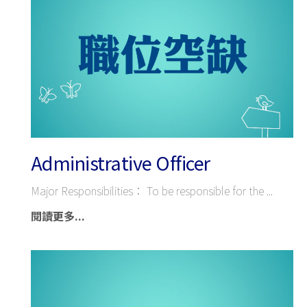
Administrative Officer
Major Responsibilities： To be responsible for the
閱讀更多...