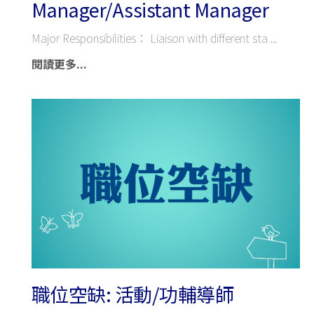
Manager/Assistant Manager
Major Responsibilities： Liaison with different sta
閱讀更多...
職位空缺: 活動/功輔導師