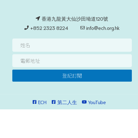
香港九龍黃大仙沙田坳道120號
+852 2323 8224
info@ech.org.hk
登記訂閱
ECH
第二人生
YouTube
私隱政策/聲明
網站地圖
©播道兒童之家．版權所有．不得轉載