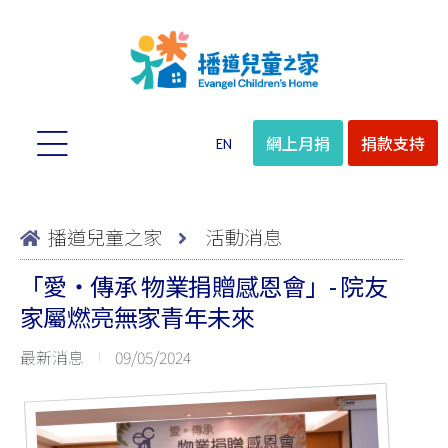
網上月捐
捐款支持
EN
播道兒童之家
活動消息
「愛‧傳承 物業捐贈感恩會」- 院友
家屬燃亮無家青年未來
最新消息
09/05/2024