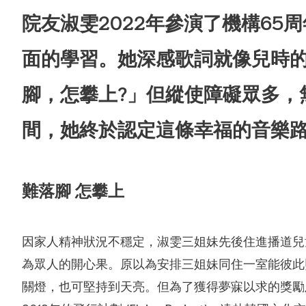
院友淑雯2022年參演了機構6
面的學習。她深感歌詞就像兒時的
腳，怎攀上?」但縱使障礙眾多，
間，她終於認定這條幸福的音樂
難落腳 怎攀上
合服務
因家人精神狀況不穩定，淑雯三姐妹先後住進播道兒
為眾人的開心果。原以為安排三姐妹同住一室能彼此
關燈，也可堅持到天亮。但為了獲得夢寐以求的獎勵