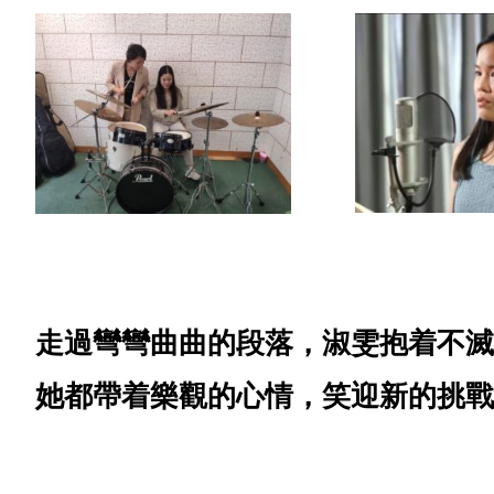
走過彎彎曲曲的段落，淑雯抱着不滅
她都帶着樂觀的心情，笑迎新的挑戰