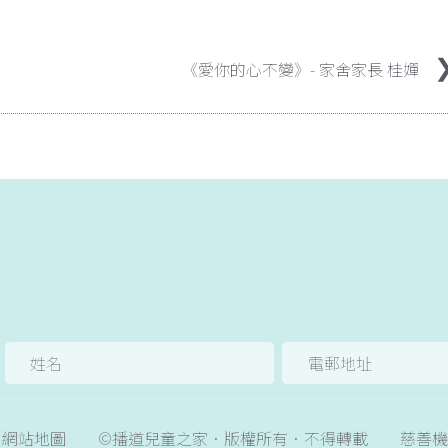
《愛你的心不變》- 家舍家長 桂嬋
網站地圖
©播道兒童之家．版權所有．不得轉載
慈善機構