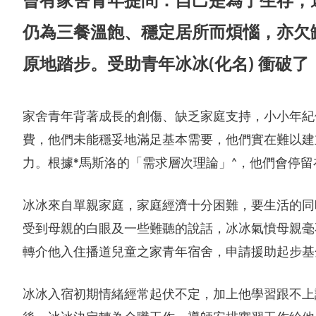
仍為三餐溫飽、穩定居所而煩惱，亦欠
原地踏步。受助青年冰冰(化名) 衝破
家舍青年背著成長的創傷、缺乏家庭支持，小小年紀
費，他們未能穩妥地滿足基本需要，他們實在難以建
力。根據*馬斯洛的「需求層次理論」^，他們會停留
冰冰來自單親家庭，家庭經濟十分困難，要生活的同
受到母親的白眼及一些難聽的說話，冰冰氣憤母親毫
合服務
轉介他入住播道兒童之家青年宿舍，申請援助起步基
冰冰入宿初期情緒經常起伏不定，加上他學習跟不上
後，冰冰決定轉為全職工作，導師安排實習工作給他