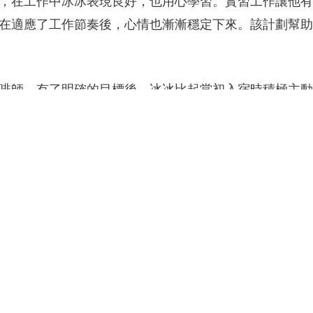
在適應了工作節奏後，心情也漸漸穩定下來。該計劃幫助
啡師。有了明確的目標後，冰冰比起當初入宿時積極主動
上流而不是只停留在「生命的底層」(從馬斯洛需求層次