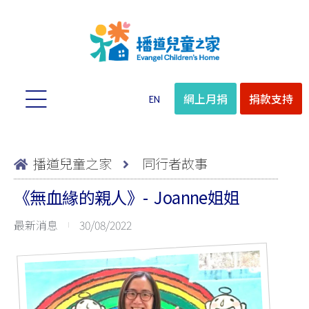
網上月捐
捐款支持
EN
播道兒童之家
同行者故事
《無血緣的親人》- Joanne姐姐
最新消息
30/08/2022