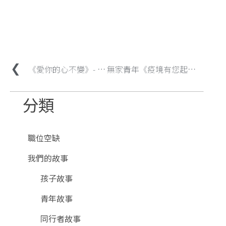
《愛你的心不變》- 家舍家長 桂嬋
無家青年《疫境有您起跑易》- 資助第二人生助跑計劃「起步金」
分類
職位空缺
我們的故事
孩子故事
青年故事
同行者故事