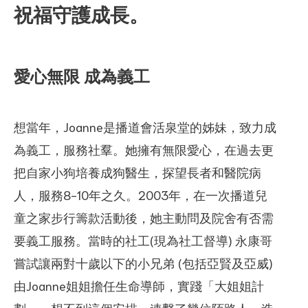
祝福守護成長。
愛心無限 成為義工
想當年，Joanne是播道會活泉堂的姊妹，致力成
為義工，服務社羣。她擁有無限愛心，在過去更
把自家小狗培養成狗醫生，探望長者和醫院病
人，服務8-10年之久。2003年，在一次播道兒
童之家步行籌款活動後，她主動問及院舍有否需
要義工服務。當時的社工(現為社工督導) 永康哥
嘗試讓兩對十歲以下的小兄弟 (包括亞賢及亞威)
由Joanne姐姐擔任生命導師，實踐「大姐姐計
劃」。想不到這個安排，連繫了幾位陌路人，造