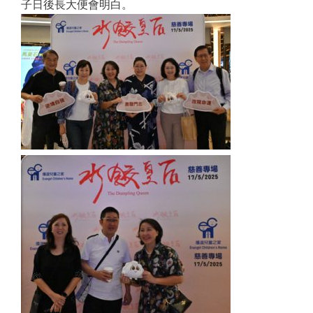
子日後長大便會明白。