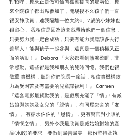
打招呼，原來正是做司儀向嘉賓提問的那兩位。原
來全院孩子都出席參加了，開埸後不久孩子們一直
很安静欣賞，連我隔離一位大約6、7歲的小妹妹也
很留心， 我相信是因為這套戲帶给他們一個信息，
只要努力就一定會成功，只要有能力就應該多去行
善幫人！能與孩子一起參與，這真是一個積極又正
面的活動！』
Debora
『大家都看到熱淚盈眶，非
常感動。這些都是我和朋友的兒時回憶。我們也很
敬重 貴機構，聽到你們院長一席話，相信貴機構致
力為受困苦及有需要的兒童謀福利！』
Carmen
『這套電影最觸動我的，是戲裏充滿了「情」! 有臧
姑娘與媽媽及女兒的「親情」，有同屋鄰舍的「友
情」， 有糖水伯伯的「恩情」，更有警官對小販的
「憐憫之情」。另外令我最欣賞是臧姑娘對她的產
品(水餃)的要求，要做到盡善盡美，那份堅持及執