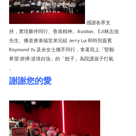
感謝各界支
持，實現夥伴同行、香港精神。Asiatan、EJI林志強
先生、播道會港福堂弟兄組 Jerry Lui 和特別嘉賓
Raymond Yu 及余女士攜手同行，拿著寫上「堅毅‧
希望‧拼搏‧逆境自強」的「餃子」為院護孩子打氣
。
謝謝您的愛