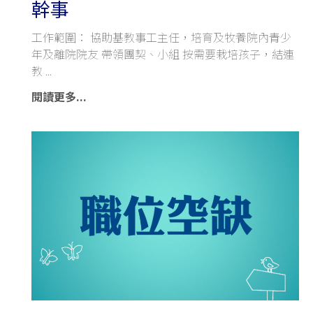
幹事
工作範圍： 協助基教事工主任，培育及牧養院內青少
年及離院院友 帶領團契、小組 按需要栽培孩子，結連
教
閱讀更多...