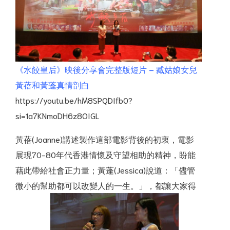
《水餃皇后》映後分享會完整版短片 – 臧姑娘女兒
黃蓓和黃蓬真情剖白
https://youtu.be/hM8SPQDIfb0?
si=1a7KNmoDH6z8OIGL
黃蓓(Joanne)講述製作這部電影背後的初衷，電影
展現70-80年代香港情懷及守望相助的精神，盼能
藉此帶給社會正力量；黃蓬(Jessica)說道：「儘管
微小的幫助都可以改變人的一生。」，都讓大家得