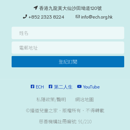
香港九龍黃大仙沙田坳道120號
+852 2323 8224
info@ech.org.hk
登記訂閱
ECH
第二人生
YouTube
私隱政策/聲明
網站地圖
©播道兒童之家．版權所有．不得轉載
慈善機構註冊編號: 91/210