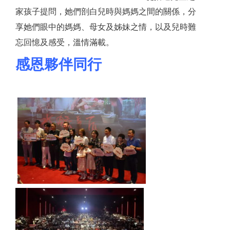
家孩子提問，她們剖白兒時與媽媽之間的關係，分
享她們眼中的媽媽、母女及姊妹之情，以及兒時難
忘回憶及感受，溫情滿載。
感恩夥伴同行