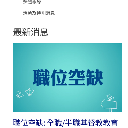
媒體報導
活動及特別消息
最新消息
職位空缺: 全職/半職基督教教育