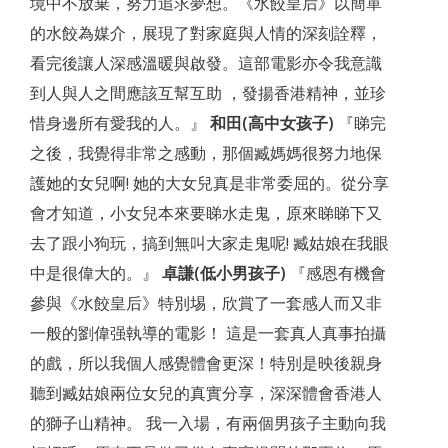
境中不放棄，努力追求夢想。《水餃皇后》以簡單
的水餃為媒介，展現了對家庭與人情的深刻詮釋，
看完後讓人深感溫暖與啟發。這部電影亦令我意識
到人與人之間應該互幫互助 ，發揚香港精神，並珍
惜身邊所有愛我的人。』
和田(高中女孩子)
『睇完
之後，我覺得非常之感動，那個臧媽媽很努力地保
護她的女兒啊! 她的大女兒真是非常委屈的。從分享
會才知道，小女兒本來要睇水走鬼，原來睇睇下又
去了跟小狗玩，搞到無叫大家走鬼呢! 臧姑娘在我眼
中是很偉大的。』
卓謙(低小男孩子)
『感恩有機會
參與《水餃皇后》特別埸，欣賞了一套感人而又非
一般的劉偉强執導的電影！ 這是一套真人真事拍攝
的戲，所以我個人感覺體會更深！特別是映後親身
聽到臧姑娘兩位女兒的真實分享，深深體會香港人
的獅子山精神。 我一入場，有兩個男孩子主動向我