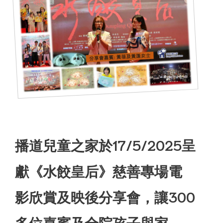
播道兒童之家於17/5/2025呈
獻《水餃皇后》慈善專場電
合服務
影欣賞及映後分享會，讓300
多位嘉賓及全院孩子與家