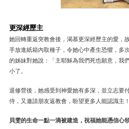
更深經歷主
她回轉重返突教會後，渴慕更深經歷主的愛，
手放進紙箱內取種子，令她心中產生恐懼，多
的姊妹對她說：「主耶穌為我們死也願意，我
小了。
退修營後，她感受到神愛她有多深，並立志要
侍，又邀請朋友返教會，盼望更多人能認識主
貝雯的生命一點一滴被建造，祝福她能憑信心