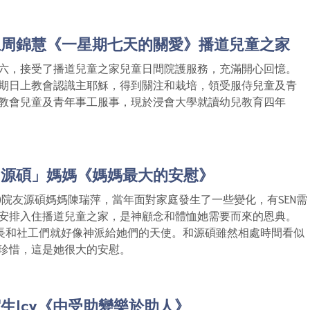
生周錦慧《一星期七天的關愛》播道兒童之家
六，接受了播道兒童之家兒童日間院護服務，充滿開心回憶。
期日上教會認識主耶穌，得到關注和栽培，領受服侍兒童及青
教會兒童及青年事工服事，現於浸會大學就讀幼兒教育四年
「源碩」媽媽《媽媽最大的安慰》
H)院友源碩媽媽陳瑞萍，當年面對家庭發生了一些變化，有SEN需
安排入住播道兒童之家，是神顧念和體恤她需要而來的恩典。
家長和社工們就好像神派給她們的天使。和源碩雖然相處時間看似
珍惜，這是她很大的安慰。
生Icy《由受助變樂於助人》