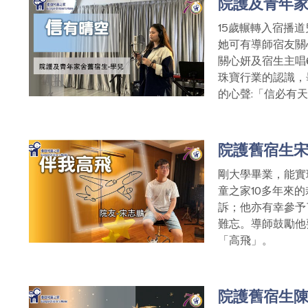
院護及青年
15歲輾轉入宿播
她可有導師宿友關
關心妍及宿生主唱
珠寶行業的認識，
的心聲:「信必有
院護舊宿生
剛大學畢業，能實
童之家10多年來
訴；他亦有幸參予
難忘。導師鼓勵他
「高飛」。
院護舊宿生