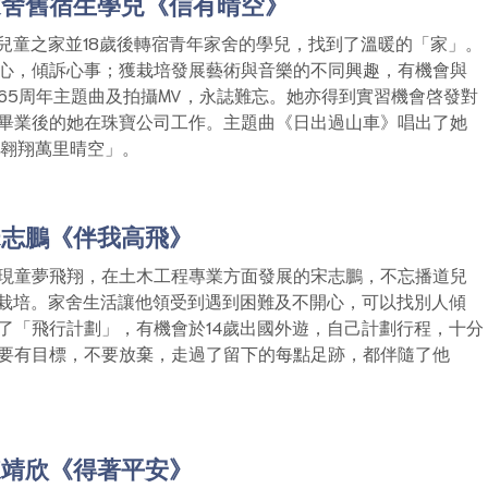
家舍舊宿生學兒《信有晴空》
道兒童之家並18歲後轉宿青年家舍的學兒，找到了溫暖的「家」。
心，傾訴心事；獲栽培發展藝術與音樂的不同興趣，有機會與
65周年主題曲及拍攝MV，永誌難忘。她亦得到實習機會啓發對
畢業後的她在珠寶公司工作。主題曲《日出過山車》唱出了她
天翱翔萬里晴空」。
宋志鵬《伴我高飛》
現童夢飛翔，在土木工程專業方面發展的宋志鵬，不忘播道兒
的栽培。家舍生活讓他領受到遇到困難及不開心，可以找別人傾
了「飛行計劃」，有機會於14歲出國外遊，自己計劃行程，十分
要有目標，不要放棄，走過了留下的每點足跡，都伴隨了他
陳靖欣《得著平安》