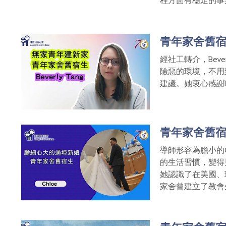
青年家舍舊宿生
經社工轉介，Bev
險惡的環境，不用
建議。她衷心感謝
青年家舍舊宿
導師形容為膽小的
的生活習慣，變得
她認識了在美國、
家舍曾建立了教會