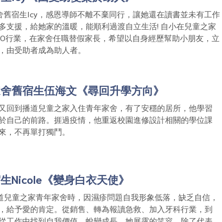
家舍舊宿生Icy，感恩導師不離不棄同行，讓她還在讀書並未有工作
多支援，給她家的溫暖，能順利過渡自立生活! 自小在兒童之家
GO行業，在家舍任職替假家長，希望以自身經歷幫助小朋友，立
，由受助者成為助人者。
家舍舊宿生伍海文《尋回升學方向》
又回到播道兒童之家入住青年家舍，有了安穩的居所，他學習
於自己的前路。捱過疫情，他重返校園進修設計相關的學位課
來，不再單打獨鬥。
Nicole《變身白衣天使》
歲入住播道兒童之家青年家舍時，因濕疹問題自我形象低落，缺乏自信，
，給予愛的肯定。從銷售、轉為報讀急救、加入牙科行業，到
從工作中找到自我價值，蛻變成長。她展露的笑容，除了代表