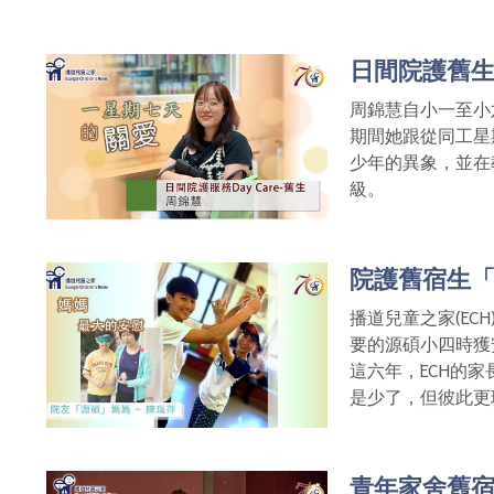
日間院護舊
周錦慧自小一至小
期間她跟從同工星
少年的異象，並在
級。
院護舊宿生
播道兒童之家(EC
要的源碩小四時獲
這六年，ECH的
是少了，但彼此更
青年家舍舊宿