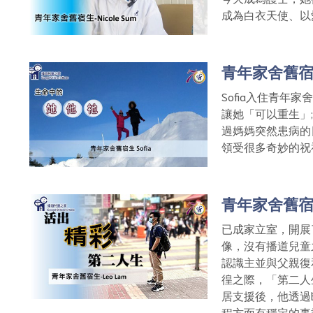
成為白衣天使、以
青年家舍舊宿
Sofia入住青年家
讓她「可以重生」;
過媽媽突然患病的日
領受很多奇妙的祝
青年家舍舊宿
已成家立室，開展
像，沒有播道兒童
認識主並與父親復
徨之際，「第二人
居支援後，他透過
程方面有穩定的事