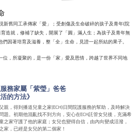
命
展現新舊同工承傳家「愛」；受創傷及生命破碎的孩子及青年(院
培育造就，修補了缺失，開展了「圓」滿人生；為孩子及青年無
表他們因著培育及滋養，整「全」生命，見證一起所結的果子。
一位，所凝聚的，是一份「家」愛及恩情，跨越了世界不同地
護服務家屬「紫瑩」爸爸
生活的方法》
父親，得到播道兒童之家(ECH)日間院護服務的幫助，及時解決
問題。初期他混亂找不到方向，安心在ECH託管女兒後，充滿希
童之家守護了他的家庭；女兒也變得自信，由內向變成活潑，
之家，已經是女兒的第二個家！