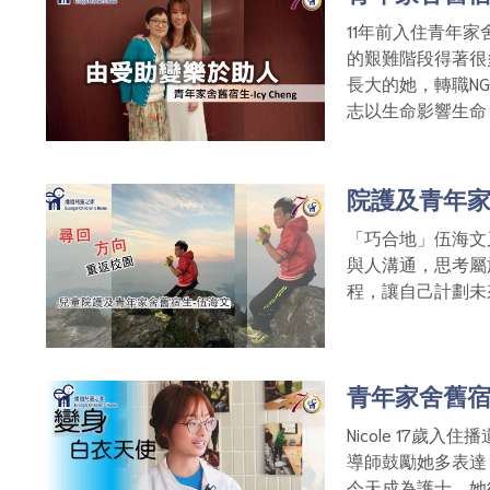
11年前入住青年
的艱難階段得著很
長大的她，轉職N
志以生命影響生命
院護及青年
「巧合地」伍海文
與人溝通，思考屬
程，讓自己計劃未
青年家舍舊宿生
Nicole 17
導師鼓勵她多表達
今天成為護士，她