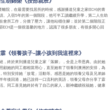
宿生胡錦榮《按部就班》
要離院，在最需要找居所的時候，感謝播道兒童之家(ECH)的青
請。入宿5年的第一個階段，他可半工讀繼續升學，第二人生助
在會所工作，分擔了壓力，讓他站穩住腳；並於第二個階段正
容ECH是一個很溫馨的地方，認識了很多朋友，有很多開心回
霖《領養孩子-讓小孩到我這裡來》
絕，終於來到播道兒童之家「落腳」，全是上帝恩典。由於她
照顧她的同工都相當用心，直至她有了領養到澳洲的安排，為
，特別安排她「放電」活動等。感恩是她的領養父母及兄弟姊
半年後回港，她已說得一口流利的英語，領養父母亦分享了霖
活。同工喜見她終於有了自己的家人，願神繼續祝福她，健康