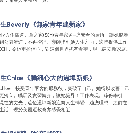
Beverly《無家青年建新家》
erly入住播道兒童之家(ECH)青年家舍–這安全的居所，讓她脫離
到公園流連，不再徬徨。導師指引她人生方向，適時提供工作
ECH，令她重拾信心，對這個世界抱有希望，現已建立新家庭。
生Chloe《膽細心大的過埠新娘》
Chloe，接受青年家舍的服務後，突破了自己。她得以改善自己
更獨立。職展及實習轉介，讓她提昇了工作表現。緣份牽引，
現在的丈夫，這位過埠新娘迎向人生轉變，適應理想。之前在
生活，現於美國返教會亦感覺相近。