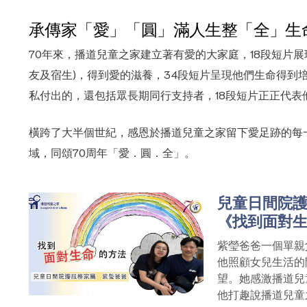
承傳家「愛」「圓」滿人生整「全」生
70年來，播道兒童之家建立著有愛的大家庭，18段短片
友及宿生)，得到愛的滋養，34段短片呈現他們生命得到
私付出的，還包括眾長期同行支持者，18段短片正正代
橫跨了大半個世紀，感恩於播道兒童之家留下愛足跡的每
域，同頌70周年「愛．圓．全」。
兒童日間院
《找到面對
合服務
紫瑩爸爸一個單親
他照顧女兒生活的
望。她感激播道兒
他打趣說播道兒童