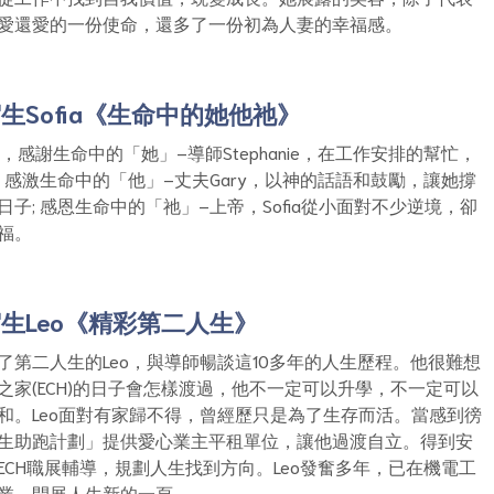
愛還愛的一份使命，還多了一份初為人妻的幸福感。
生Sofia《生命中的她他祂》
舍，感謝生命中的「她」–導師Stephanie，在工作安排的幫忙，
 感激生命中的「他」–丈夫Gary，以神的話語和鼓勵，讓她撐
子; 感恩生命中的「祂」–上帝，Sofia從小面對不少逆境，卻
福。
生Leo《精彩第二人生》
了第二人生的Leo，與導師暢談這10多年的人生歷程。他很難想
之家(ECH)的日子會怎樣渡過，他不一定可以升學，不一定可以
和。Leo面對有家歸不得，曾經歷只是為了生存而活。當感到徬
生助跑計劃」提供愛心業主平租單位，讓他過渡自立。得到安
ECH職展輔導，規劃人生找到方向。Leo發奮多年，已在機電工
業，開展人生新的一頁。