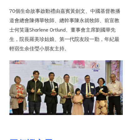
70個生命故事啟動禮由嘉賓黃劍文、中國基督教播
道會總會陳傳華牧師、總幹事陳永就牧師、前宣教
士何笑蓮Sharlene Ortlund、董事會主席劉國華先
生，院長羅美珍姑娘、第一代院友段一勤，年紀最
輕宿生余佳瑩小朋友主持。