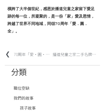
橫跨了大半個世紀，感恩於播道兒童之家留下愛足
跡的每一位，所凝聚的，是一份「家」愛及恩情，
跨越了世界不同地域，同頌70周年「愛．圓．
全」。
70周年「愛‧圓‧全」全球院友大聚會-回家Fun Day
播道兒童之家二手名牌慈善義賣2025 (11-12/10) 港島香格里拉酒店 約定你!
分類
職位空缺
我們的故事
孩子故事