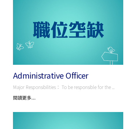
Administrative Officer
Major Responsibilities： To be responsible for the
閱讀更多...