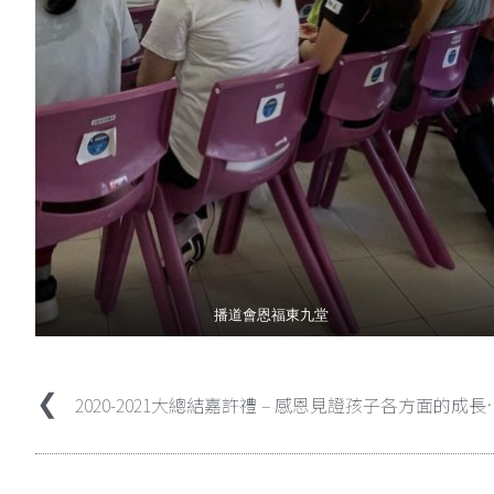
播道會恩福東九堂
2020-2021大總結嘉許禮 – 感恩見證孩子各方面的成長與進步