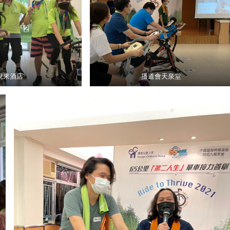
悅來酒店
播道會天泉堂