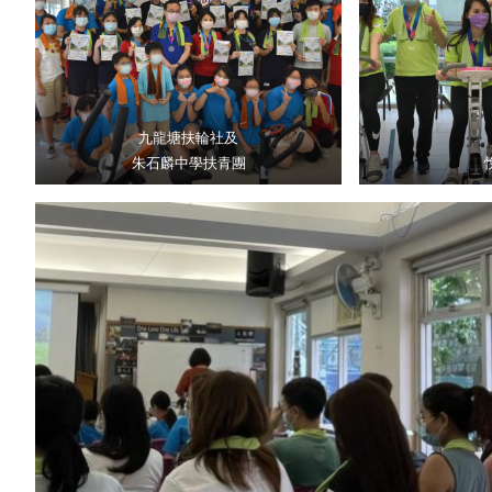
九龍塘扶輪社及
朱石麟中學扶青團