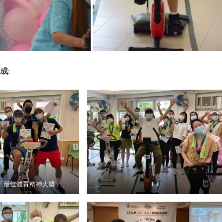
成:
得「最佳體育精神大奬」
EJI