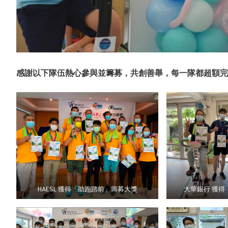
感謝以下隊伍熱心參與並籌募，共創善舉，每一隊都超額完
HAESL 獲得「助跑踏前」籌募大獎
大華銀行 獲