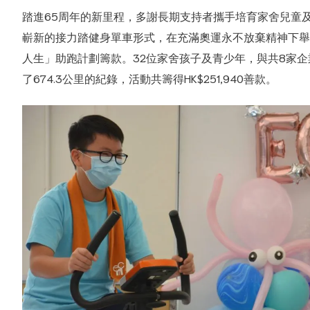
踏進65周年的新里程，多謝長期支持者攜手培育家舍兒童
嶄新的接力踏健身單車形式，在充滿奧運永不放棄精神下舉
人生」助跑計劃籌款。32位家舍孩子及青少年，與共8家企
了674.3公里的紀錄，活動共籌得HK$251,940善款。
合服務