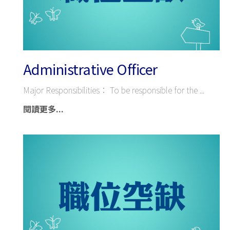
Administrative Officer
Major Responsibilities： To be responsible for the
閱讀更多...