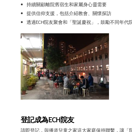
持續關顧離院舊宿生和家屬身心靈需要
提供信仰支援，包括介紹教會、關懷探訪
透過ECH院友聚會和「聖誕慶祝」，鼓勵不同年代
登記成為
ECH
院友
請即登記，與播道兒童之家這大家庭保持聯繫，讓「