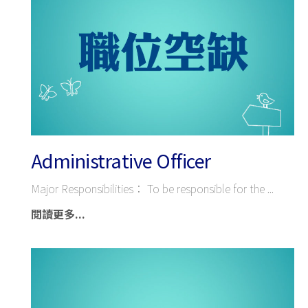
Administrative Officer
Major Responsibilities： To be responsible for the
閱讀更多...