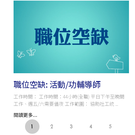
職位空缺: 活動/功輔導師
工作時間： 工作時間：44小時(全職) 平日下午至晚間
工作、週五/六需要值夜 工作範圍： 協助社工統
閱讀更多...
1
2
3
4
5