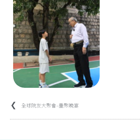
全球院友大聚會–重聚晚宴