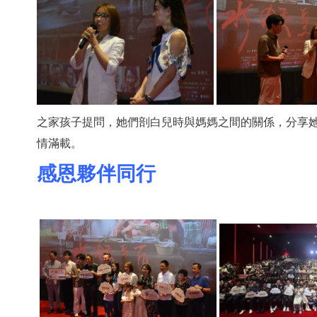
之家孩子提問，她們剖白兒時與媽媽之間的關係，分享
情滿載。
感恩夥伴同行
cial
rsary