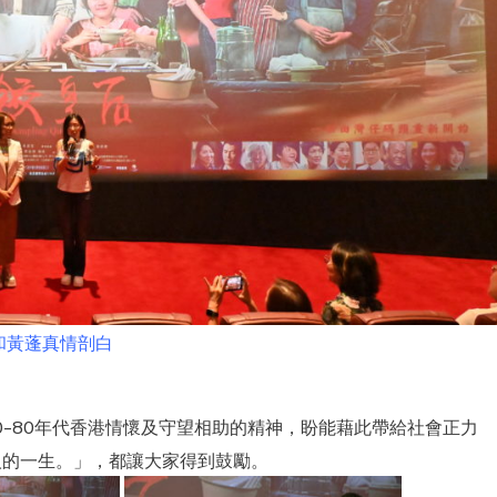
和黃蓬真情剖白
現70-80年代香港情懷及守望相助的精神，盼能藉此帶給社會正力
改變人的一生。」，都讓大家得到鼓勵。