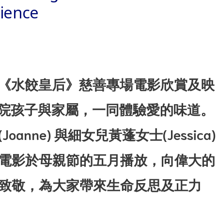
dience
呈獻《水餃皇后》慈善專場電影欣賞及映
全院孩子與家屬，一同體驗愛的味道。
nne) 與細女兒黃蓬女士(Jessica)
電影於母親節的五月播放，向偉大的
致敬，為大家帶來生命反思及正力