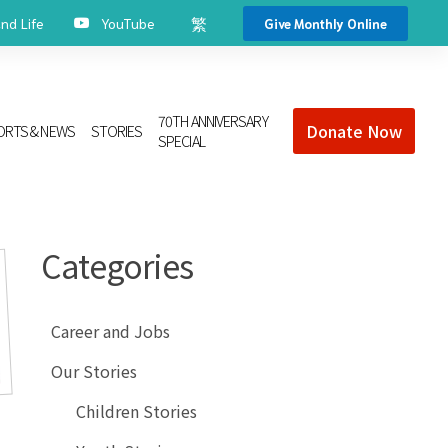
繁
d Life
YouTube
Give Monthly Online
70TH ANNIVERSARY
Donate Now
ORTS & NEWS
STORIES
SPECIAL
Categories
Career and Jobs
Our Stories
Children Stories