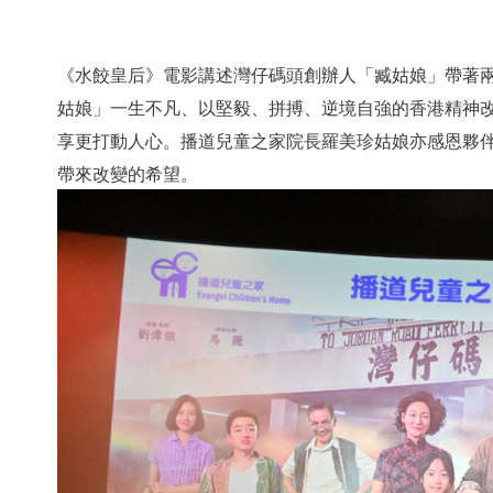
 Youth
《水餃皇后》電影講述灣仔碼頭創辦人「臧姑娘」帶著
姑娘」一生不凡、以堅毅、拼搏、逆境自強的香港精神
享更打動人心。播道兒童之家院長羅美珍姑娘亦感恩夥
e
帶來改變的希望。