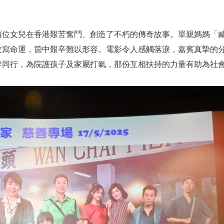
兩位女兒在香港艱苦奮鬥、創造了不朽的傳奇故事。單親媽媽「
改寫命運，箇中艱辛難以形容。電影令人感觸落淚，嘉賓真摯的
伴同行，為院護孩子及家屬打氣，那份互相扶持的力量有助為社