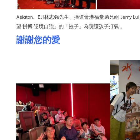
Asiatan、EJI林志強先生、播道會港福堂弟兄組 Jerry 
望‧拼搏‧逆境自強」的「餃子」為院護孩子打氣 。
謝謝您的愛