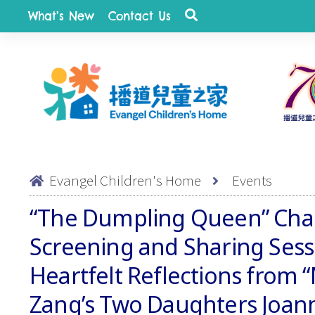
What’s New
Contact Us
Evangel Children's Home
Events
quist
“The Dumpling Queen” Char
Screening and Sharing Sess
Heartfelt Reflections from
Zang’s Two Daughters Joa