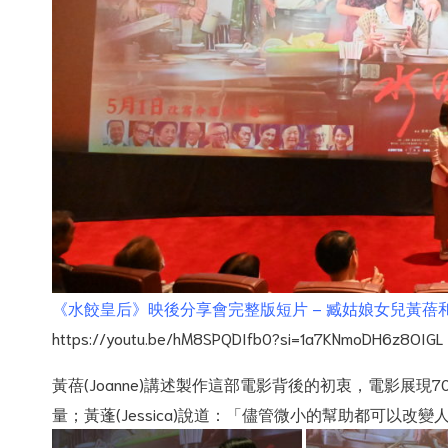
《水餃皇后》映後分享會完整版短片 – 臧姑娘女兒黃蓓
https://youtu.be/hM8SPQDIfb0?si=1a7KNmoDH6z8OIGL
黃蓓(Joanne)講述製作這部電影背後的初衷，電影展
量；黃蓬(Jessica)說道：「儘管微小的幫助都可以