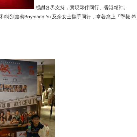
感謝各界支持，實現夥伴同行、香港精神。
Lui 和特別嘉賓Raymond Yu 及余女士攜手同行，拿著寫上「堅毅‧希