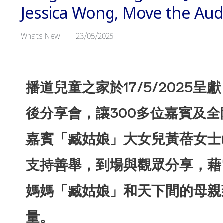
Jessica Wong, Move the Au
Whats New
23/05/2025
er
播道兒童之家於17/5/2025
ervice
後分享會，讓300多位嘉賓及
嘉賓「臧姑娘」大女兒黃蓓女士(Joa
支持善舉，到場與觀眾分享，藉
媽媽「臧姑娘」和天下間的母親
 by
量。