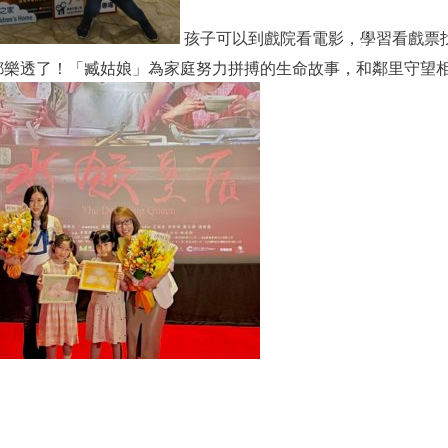
孩子可以到戲院看電影，學習看戲票
都樂透了！「臧姑娘」為家庭努力拼搏的生命故事，和鄰里守望