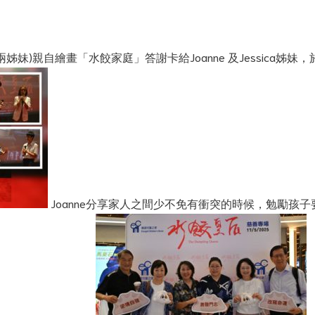
姊妹)親自繪畫「水餃家庭」答謝卡給Joanne 及Jessica姊妹，
Joanne分享家人之間少不免有衝突的時候，勉勵孩子