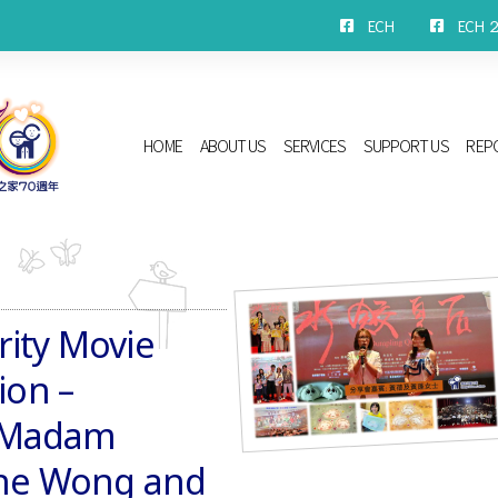
ECH
ECH 2n
HOME
ABOUT US
SERVICES
SUPPORT US
REP
ity Movie
ion –
 “Madam
nne Wong and